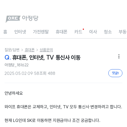
홈
인터넷
가전렌탈
휴대폰
카드
이사
청소
부동
질문/답변
휴대폰
상품문의


Q.
휴대폰, 인터넷, TV 통신사 이동

아정당_181622
2025.05.02 09:58
조회
488
댓글
1
안녕하세요
와이프 휴대폰은 교체하고, 인터넷, TV 모두 통신사 변경하려고 합니다.
현재 LG인데 SK로 이동하면 지원금이나 조건 궁금합니다.