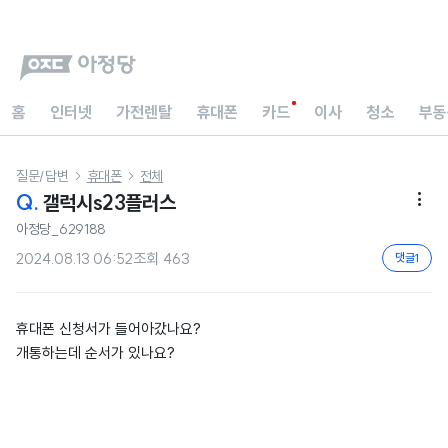
홈
인터넷
가전렌탈
휴대폰
카드
이사
청소
부동
질문/답변
휴대폰
전체


Q.
갤럭시s23플러스

아정당_629188
2024.08.13 06:52
조회
463
댓글
1
휴대폰 신청서가 들어아갔나요?
개통하는데 순서가 있나요?