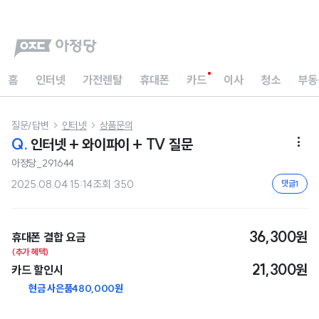
홈
인터넷
가전렌탈
휴대폰
카드
이사
청소
부동
질문/답변
인터넷
상품문의


Q.
인터넷 + 와이파이 + TV 질문

아정당_291644
2025.08.04 15:14
조회
350
댓글
1
36,300원
휴대폰 결합 요금
(추가 혜택)
21,300원
카드 할인시
현금 사은품
480,000원