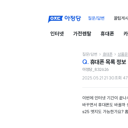
질문/답변
꿀팁게
인터넷
가전렌탈
휴대폰
카
질문/답변
휴대폰
상품문


Q.
휴대폰 목록 정보
아정당_832626
2025.05.21 21:30
조회
47
이번에 인터넷 기간이 끝나
바꾸면서 휴대폰도 바꿀까
s25 엣지도 가능한가요?