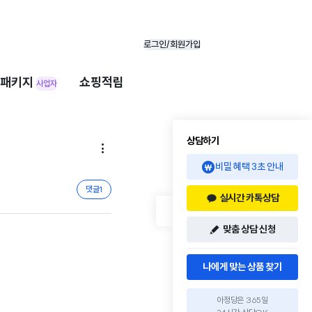
로그인/회원가입
패키지
쇼핑적립
사업자
상담하기

비밀 혜택 3초 안내
댓글
1
실시간 카톡상담
맞춤 상담 신청
나에게 맞는 상품 찾기
아정당은 365일