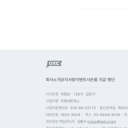
회사소개
공지사항
이벤트
사은품 지급 명단
사이트명
아정당
대표자
김민기
사업자명
아정네트웍스
사업자등록번호
329-88-02173
통신판매업
제202
대표번호
1833-3504
팩스
02-6944-8126
주
개인정보 책임관리자
김환수 (
zeus@ajd.co.kr
)