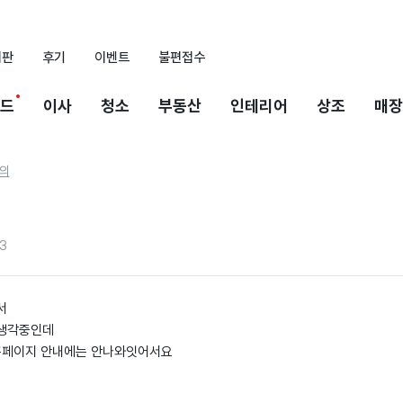
시판
후기
이벤트
불편접수
드
이사
청소
부동산
인테리어
상조
매장
의
3
서
 생각중인데
 홈페이지 안내에는 안나와잇어서요