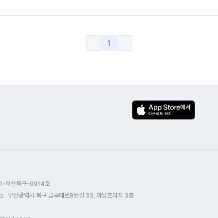
1
1-부산북구-0914호
소
부산광역시 북구 금곡대로8번길 33, 아남프라자 3층