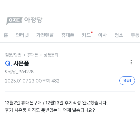
홈
인터넷
가전렌탈
휴대폰
카드
이사
청소
부동
질문/답변
휴대폰
상품문의


Q.
사은품

아정당_964278
2025.01.07 23:00
조회
482
댓글
1
12월2일 휴대폰구매 / 12월23일 후기작성 완료했습니다.
후기 사은품 아직도 못받았는데 언제 발송되나요?