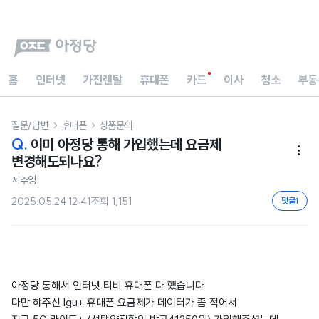
홈
인터넷
가전렌탈
휴대폰
카드
이사
청소
부동
질문/답변
휴대폰
상품문의


Q.
이미 아정당 통해 가입했는데 요금제

변경해도되나요?
서주영
2025.05.24 12:41
조회
1,151
댓글
1
아정당 통해서 인터넷 티비 휴대폰 다 했습니다
다만 햐주신 lgu+ 휴대폰 요금제가 데이터가 좀 적어서