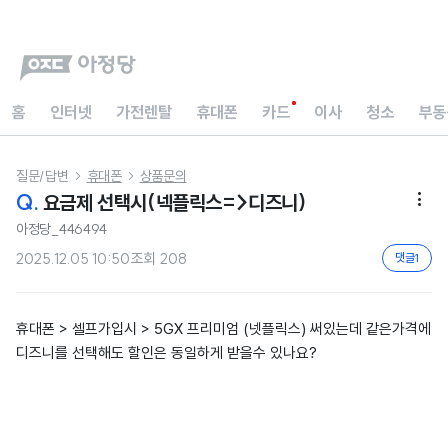
홈
인터넷
가전렌탈
휴대폰
카드
이사
청소
부동
질문/답변
휴대폰
상품문의


Q.
요금제 선택시(넥플릭스=>디즈니)

아정당_446494
2025.12.05 10:50
조회
208
댓글
1
휴대폰 > 셀프가입시 > 5GX 프리미엄 (넷플릭스) 써있는데 같은가격에
디즈니를 선택해도 할인은 동일하게 받을수 있나요?