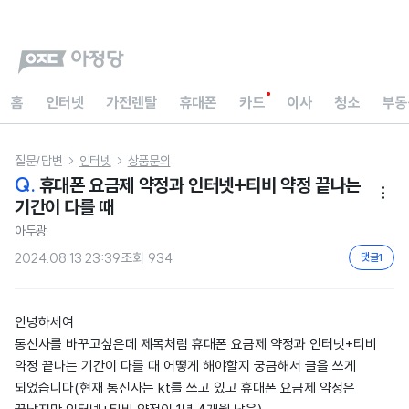
홈
인터넷
가전렌탈
휴대폰
카드
이사
청소
부동
질문/답변
인터넷
상품문의


Q.
휴대폰 요금제 약정과 인터넷+티비 약정 끝나는

기간이 다를 때
아두광
2024.08.13 23:39
조회
934
댓글
1
안녕하세여
통신사를 바꾸고싶은데 제목처럼 휴대폰 요금제 약정과 인터넷+티비
약정 끝나는 기간이 다를 때 어떻게 해야할지 궁금해서 글을 쓰게
되었습니다(현재 통신사는 kt를 쓰고 있고 휴대폰 요금제 약정은