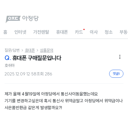
홈
인터넷
가전렌탈
휴대폰
카드
이사
청소
부동
질문/답변
휴대폰
상품문의


Q.
휴대폰 구매질문입니다

호쉬아
2025.12.09 12:58
조회
286
댓글
1
제가 올해 4월19일에 아정당에서 통신사이동을했는데요
기기를 변경하고싶은데 혹시 통신사 위약금말고 아정당에서 위약금이나
사은품반환금 같은게 발생할까요?!