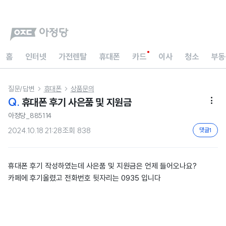
홈
인터넷
가전렌탈
휴대폰
카드
이사
청소
부동
질문/답변
휴대폰
상품문의


Q.
휴대폰 후기 사은품 및 지원금

아정당_885114
2024.10.18 21:28
조회
838
댓글
1
휴대폰 후기 작성하였는데 사은품 및 지원금은 언제 들어오나요?
카페에 후기올렸고 전화번호 뒷자리는 0935 입니다