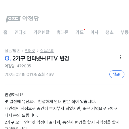
홈
인터넷
가전렌탈
휴대폰
카드
이사
청소
부동
질문/답변
인터넷
상품문의


Q.
2가구 인터넷+IPTV 변경

아정당_479035
2025.02.18 01:05
조회
439
댓글
7
안녕하세요
몇 일전에 유선으로 친절하게 안내 받은 적이 있습니다.
개인적인 사정으로 중간에 흐지부지 되었지만, 좋은 기억으로 남아서
다시 문의 드립니다.
2가구 모두 인터넷 약정이 끝나서, 통신사 변경을 할지 재약정을 할지