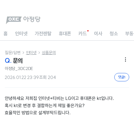
홈
인터넷
가전렌탈
휴대폰
카드
이사
청소
부동
질문/답변
인터넷
상품문의


Q.
문의

아정당_3DC2DE
2026.01.22 23:39
조회
204
댓글
1
안녕하세요 저희집 인터넷+티비는 LG이고 휴대폰은 kt입니다.
혹시 kt로 변경 후 결합하는게 제일 좋은가요?
효율적인 방법으로 설계부탁드립니다.