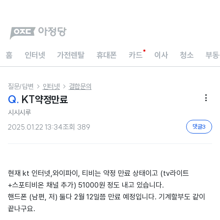
홈
인터넷
가전렌탈
휴대폰
카드
이사
청소
부동
질문/답변
인터넷
결합문의


Q.
KT약정만료

시시시루
2025.01.22 13:34
조회
389
댓글
3
현재 kt 인터넷,와이파이, 티비는 약정 만료 상태이고 (tv라이트
+스포티비온 채널 추가) 51000원 정도 내고 있습니다.
핸드폰 (남편, 저) 둘다 2월 12일쯤 만료 예정입니다. 기계할부도 같이
끝나구요.