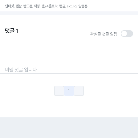
인터넷, 렌탈, 핸드폰, 약정, 갤24울트라, 현금, skt, lg, 알뜰폰
댓글
1
관심글 댓글 알림
비밀 댓글 입니다.
1