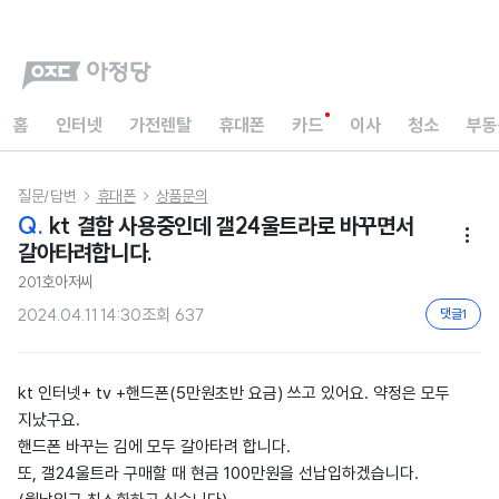
홈
인터넷
가전렌탈
휴대폰
카드
이사
청소
부동
질문/답변
휴대폰
상품문의


Q.
kt 결합 사용중인데 갤24울트라로 바꾸면서

갈아타려합니다.
201호아저씨
2024.04.11 14:30
조회
637
댓글
1
kt 인터넷+ tv +핸드폰(5만원초반 요금) 쓰고 있어요. 약정은 모두
지났구요.
핸드폰 바꾸는 김에 모두 갈아타려 합니다.
또, 갤24울트라 구매할 때 현금 100만원을 선납입하겠습니다.