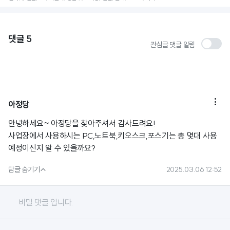
댓글
5
관심글 댓글 알림

아정당
안녕하세요~ 아정당을 찾아주셔서 감사드려요!
사업장에서 사용하시는 PC,노트북,키오스크,포스기는 총 몇대 사용
예정이신지 알 수 있을까요?

답글 숨기기
2025.03.06 12:52
비밀 댓글 입니다.