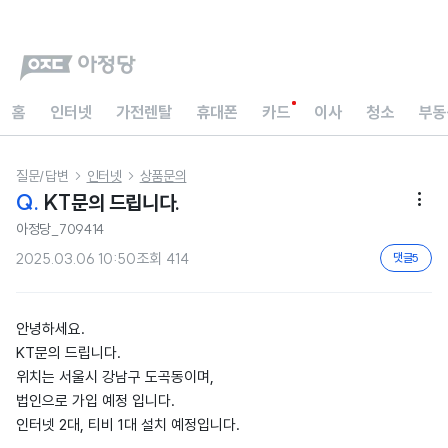
홈
인터넷
가전렌탈
휴대폰
카드
이사
청소
부동
질문/답변
인터넷
상품문의


Q.
KT문의 드립니다.

아정당_709414
2025.03.06 10:50
조회
414
댓글
5
안녕하세요.
KT문의 드립니다.
위치는 서울시 강남구 도곡동이며,
법인으로 가입 예정 입니다.
인터넷 2대, 티비 1대 설치 예정입니다.