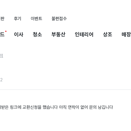
시판
후기
이벤트
불편접수
드
이사
청소
부동산
인테리어
상조
매장
의
22
받은 링크에 교환신청을 했습니다 아직 연락이 없어 문의 남깁니다