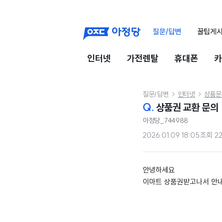
질문/답변
꿀팁게
인터넷
가전렌탈
휴대폰
카
질문/답변
인터넷
상품문


Q.
상품권 교환 문의
아정당_744988
2026.01.09 18:05
조회
2
안녕하세요
이마트 상품권받고나서 안내