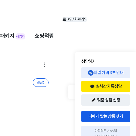
로그인/회원가입
패키지
쇼핑적립
사업자
상담하기

비밀 혜택 3초 안내
댓글
2
실시간 카톡상담
맞춤 상담 신청
나에게 맞는 상품 찾기
아정당은 365일