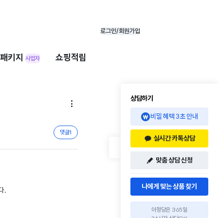
로그인/회원가입
패키지
쇼핑적립
사업자
상담하기

비밀 혜택 3초 안내
댓글
1
실시간 카톡상담
맞춤 상담 신청
나에게 맞는 상품 찾기
다.
아정당은 365일