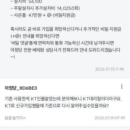
- 설치비: 56,100
- 주말설치시 추가설치비: 14,025(1회)
- 사은품: 47만원 + @ (비밀지원금)
혹시라도 곧 바로 가입을 희망하신다거나 추가적인 비밀 지원금
(+@) 안내를 희망하신다면
'비밀 댓글'통해 연락처와 통화 가능하신 시간대 남겨주시면
아정당 전문 베테랑 상담사가 전화드려 안내 도와드리겠습니다
~!
2026.01.13 11:48

아정당_8D6BE3
기존 사용한게 KT인줄알았는데 문의해보니 KT대리점이더라구요.
KT로 신규가입했을때 기준으로 다시 알려주실수있을까요?

답글 숨기기
2026.01.14 09:49