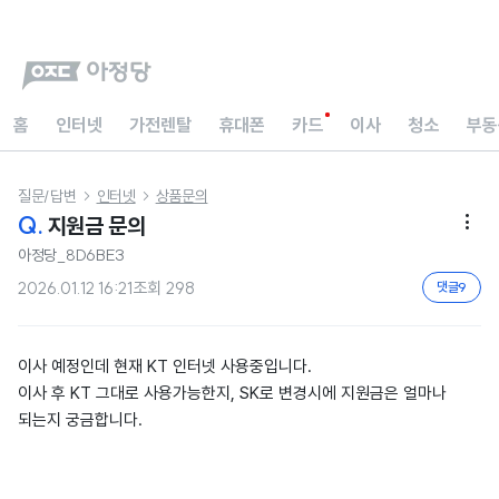
홈
인터넷
가전렌탈
휴대폰
카드
이사
청소
부동
질문/답변
인터넷
상품문의


Q.
지원금 문의

아정당_8D6BE3
2026.01.12 16:21
조회
298
댓글
9
이사 예정인데 현재 KT 인터넷 사용중입니다.
이사 후 KT 그대로 사용가능한지, SK로 변경시에 지원금은 얼마나
되는지 궁금합니다.