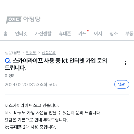
홈
인터넷
가전렌탈
휴대폰
카드
이사
청소
부동
질문/답변
인터넷
상품문의


Q.
스카이라이프 사용 중 kt 인터넷 가입 문의

드립니다.
이정혜
2024.02.20 13:53
조회
505
댓글
1
kt스카이라이프 쓰고 있습니다.
kt로 바꿔도 가입 사은품 받을 수 있는지 문의 드립니다.
요금은 기본으로 안내 부탁드립니다.
kt 휴대폰 2대 사용 중입니다.