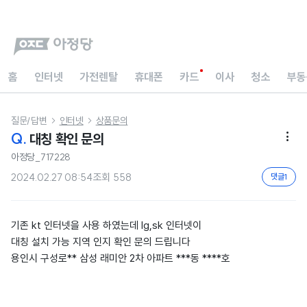
홈
인터넷
가전렌탈
휴대폰
카드
이사
청소
부동
질문/답변
인터넷
상품문의


Q.
대칭 확인 문의

아정당_717228
2024.02.27 08:54
조회
558
댓글
1
기존 kt 인터넷을 사용 하였는데 lg,sk 인터넷이
대칭 설치 가능 지역 인지 확인 문의 드립니다
용인시 구성로** 삼성 래미안 2차 아파트 ***동 ****호