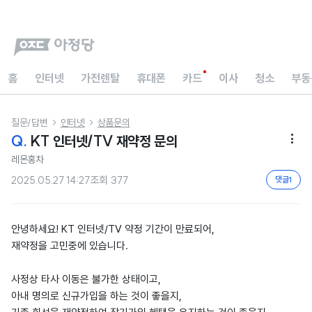
홈
인터넷
가전렌탈
휴대폰
카드
이사
청소
부동
질문/답변
인터넷
상품문의


Q.
KT 인터넷/TV 재약정 문의

레몬홍차
2025.05.27 14:27
조회
377
댓글
1
안녕하세요! KT 인터넷/TV 약정 기간이 만료되어,
재약정을 고민중에 있습니다.
사정상 타사 이동은 불가한 상태이고,
아내 명의로 신규가입을 하는 것이 좋을지,