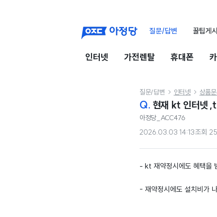
질문/답변
꿀팁게
인터넷
가전렌탈
휴대폰
카
질문/답변
인터넷
상품문


Q.
아정당_ACC476
2026.03.03 14:13
조회
2
- kt 재약정시에도 혜택을
- 재약정시에도 설치비가 