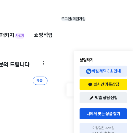
로그인/회원가입
패키지
쇼핑적립
사업자
상담하기
 만료(kt직영몰에서 가입) 되었는데요 재약정 문의 드립니다

비밀 혜택 3초 안내
댓글
1
실시간 카톡상담
맞춤 상담 신청
나에게 맞는 상품 찾기
아정당은 365일