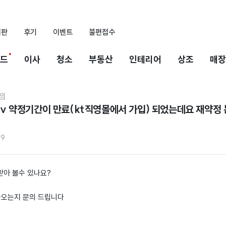
시판
후기
이벤트
불편접수
드
이사
청소
부동산
인테리어
상조
매장
의
현재 kt 인터넷 ,tv 약정기간이
59
 받아 볼수 있나요?
나오는지 문의 드립니다