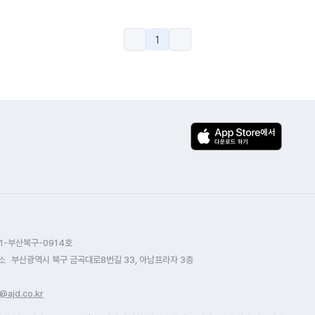
1
1-부산북구-0914호
소
부산광역시 북구 금곡대로8번길 33, 아남프라자 3층
@ajd.co.kr