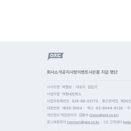
회사소개
공지사항
이벤트
사은품 지급 명단
사이트명
아정당
대표자
김민기
사업자명
아정네트웍스
사업자등록번호
329-88-02173
통신판매업
제202
대표번호
1833-3504
팩스
02-6944-8126
주
개인정보 책임관리자
김환수 (
zeus@ajd.co.kr
)
광고제휴문의
contact@ajd.co.kr
CS 고객센터
help