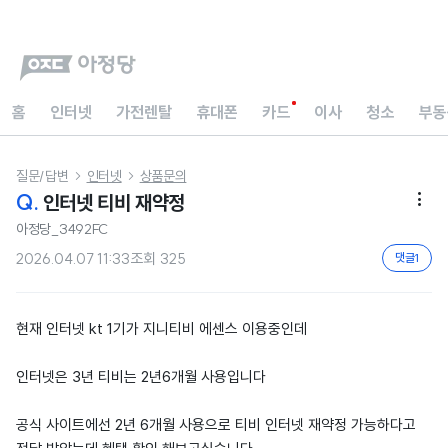
홈
인터넷
가전렌탈
휴대폰
카드
이사
청소
부동
질문/답변
인터넷
상품문의


Q.
인터넷 티비 재약정

아정당_3492FC
2026.04.07 11:33
조회
325
댓글
1
현재 인터넷 kt 1기가 지니티비 에센스 이용중인데
인터넷은 3년 티비는 2년6개월 사용입니다
공식 사이트에선 2년 6개월 사용으로 티비 인터넷 재약정 가능하다고