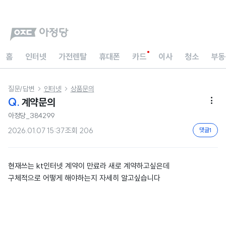
홈
인터넷
가전렌탈
휴대폰
카드
이사
청소
부동
질문/답변
인터넷
상품문의


Q.
계약문의

아정당_384299
2026.01.07 15:37
조회
206
댓글
1
현재쓰는 kt인터넷 계약이 만료라 새로 계약하고싶은데
구체적으로 어떻게 해야하는지 자세히 알고싶습니다