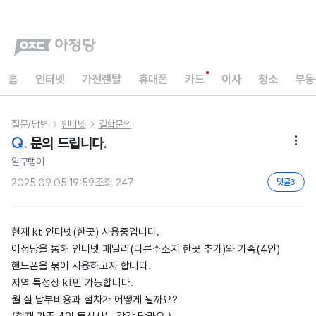
홈
인터넷
가전렌탈
휴대폰
카드
이사
청소
부동
질문/답변
인터넷
결합문의


Q.
문의 드립니다.

알구탱이
2025.09.05 19:59
조회
247
댓글
3
현재 kt 인터넷(한곳) 사용중입니다.
아정당을 통해 인터넷 패밀리(다른주소지 한곳 추가)와 가족(4인)
핸드폰을 묶어 사용하고자 합니다.
지역 특성상 kt만 가능합니다.
월 실 납부비용과 절차가 어떻게 될까요?