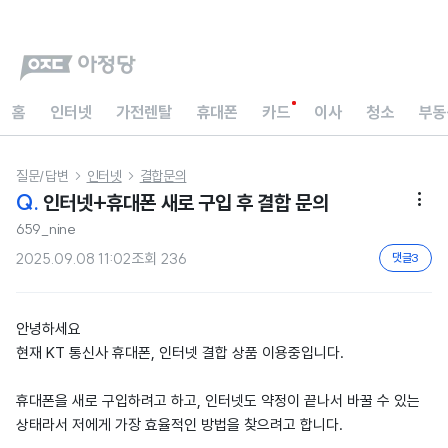
홈
인터넷
가전렌탈
휴대폰
카드
이사
청소
부동
질문/답변
인터넷
결합문의


Q.
인터넷+휴대폰 새로 구입 후 결합 문의

659_nine
2025.09.08 11:02
조회
236
댓글
3
안녕하세요
현재 KT 통신사 휴대폰, 인터넷 결합 상품 이용중입니다.
휴대폰을 새로 구입하려고 하고, 인터넷도 약정이 끝나서 바꿀 수 있는
상태라서 저에게 가장 효율적인 방법을 찾으려고 합니다.