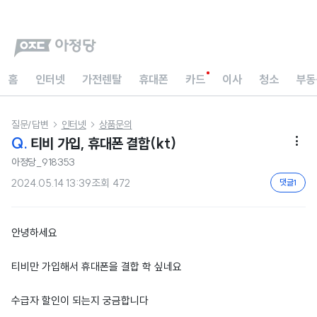
홈
인터넷
가전렌탈
휴대폰
카드
이사
청소
부동
질문/답변
인터넷
상품문의


Q.
티비 가입, 휴대폰 결합(kt)

아정당_918353
2024.05.14 13:39
조회
472
댓글
1
안녕하세요
티비만 가입해서 휴대폰을 결합 학 싶네요
수급자 할인이 되는지 궁금합니다