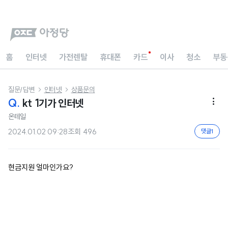
홈
인터넷
가전렌탈
휴대폰
카드
이사
청소
부동
질문/답변
인터넷
상품문의


Q.
kt 1기가 인터넷

온테일
2024.01.02 09:28
조회
496
댓글
1
현금지원 얼마인가요?