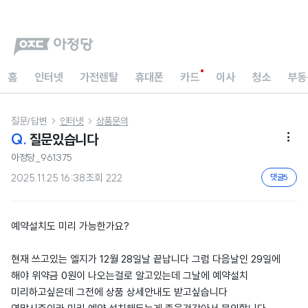
홈
인터넷
가전렌탈
휴대폰
카드
이사
청소
부동
질문/답변
인터넷
상품문의


Q.
질문있습니다

아정당_961375
2025.11.25 16:38
조회
222
댓글
5
예약설치도 미리 가능한가요?
현재 쓰고있는 엘지가 12월 28일날 끝납니다 그럼 다음날인 29일에
해야 위약금 0원이 나오는걸로 알고있는데 그날에 예약설치
미리하고싶은데 그전에 상품 상세안내도 받고싶습니다