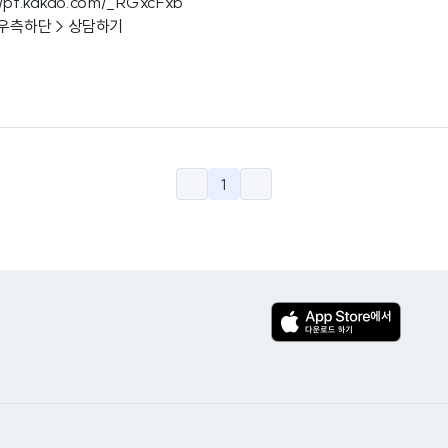
//pf.kakao.com/_RGxcFxb
 우측하단 > 상담하기
1