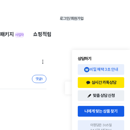
로그인/회원가입
패키지
쇼핑적립
사업자
상담하기

비밀 혜택 3초 안내
댓글
1
실시간 카톡상담
맞춤 상담 신청
나에게 맞는 상품 찾기
아정당은 365일