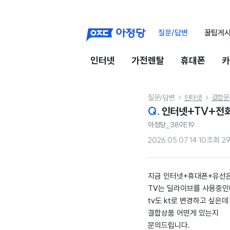
질문/답변
꿀팁게
인터넷
가전렌탈
휴대폰
카
질문/답변
인터넷
결합문


Q.
인터넷+TV+전화
아정당_389E19
2026.05.07 14:10
조회
2
지금 인터넷+휴대폰+유선은
TV는 딜라이브를 사용중인
tv도 kt로 변경하고 싶은데
결합상품 어떤게 있는지
문의드립니다.