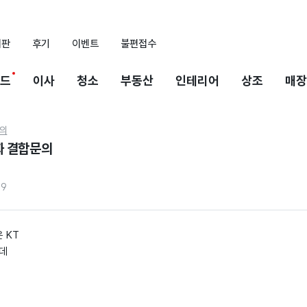
시판
후기
이벤트
불편접수
드
이사
청소
부동산
인테리어
상조
매장
의
 결합문의
99
 KT
데