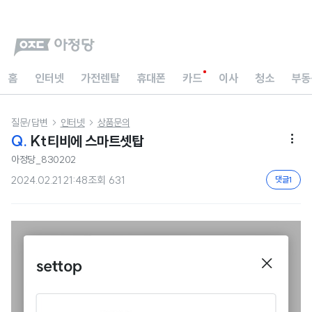
홈
인터넷
가전렌탈
휴대폰
카드
이사
청소
부동
질문/답변
인터넷
상품문의


Q.
Kt티비에 스마트셋탑

아정당_830202
2024.02.21 21:48
조회
631
댓글
1