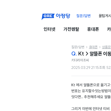
질문/답변
꿀팁게
인터넷
가전렌탈
휴대폰
카
질문/답변
휴대폰
상품문


Q.
Kt > 알뜰폰 이
키다리아조씨
2025.03.29 21:15
조회
52
Kt 에서 알뜰폰으로 옮기
번호는 유지할수잇는방법이
잇다면.. 추천해주세요 알
그리거 이번에 인터넷 티비