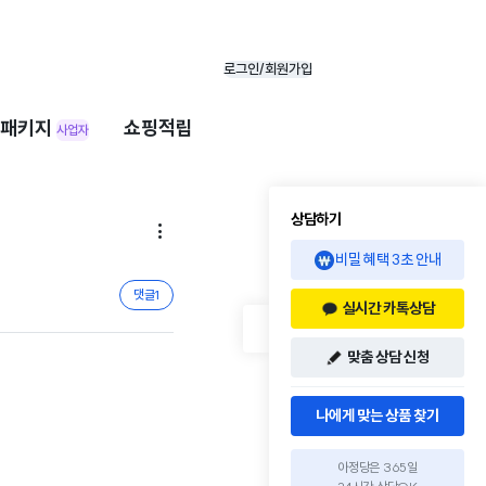
로그인/회원가입
패키지
쇼핑적립
사업자
상담하기

비밀 혜택 3초 안내
댓글
1
실시간 카톡상담
맞춤 상담 신청
나에게 맞는 상품 찾기
아정당은 365일