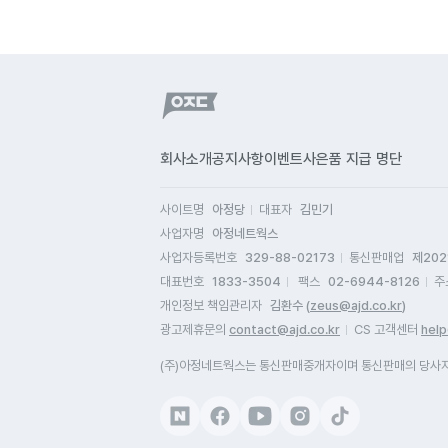
회사소개
공지사항
이벤트
사은품 지급 명단
사이트명
아정당
대표자
김민기
사업자명
아정네트웍스
사업자등록번호
329-88-02173
통신판매업
제202
대표번호
1833-3504
팩스
02-6944-8126
주
개인정보 책임관리자
김환수 (
zeus@ajd.co.kr
)
광고제휴문의
contact@ajd.co.kr
CS 고객센터
help
(주)아정네트웍스는 통신판매중개자이며 통신판매의 당사자가