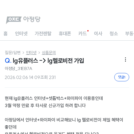
홈
인터넷
가전렌탈
휴대폰
카드
이사
청소
부동
질문/답변
인터넷
상품문의


Q.
lg유플러스 -> lg헬로비전 가입

아정당_31EB7A
2026.02.06 14:09
조회
231
댓글
1
현재 lg유플러스 인터넷+셋톱박스+와이파이 이용중인데
3월 약정 만료 후 타사로 신규가입 하려 합니다
아정당에서 인터넷+와이파이 비교해보니 lg 헬로비전이 제일 혜택이
좋던데