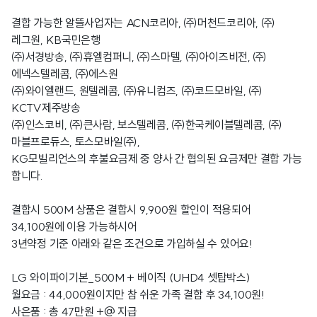
결합 가능한 알뜰사업자는 ACN코리아, ㈜머천드코리아, ㈜
레그원, KB국민은행
㈜서경방송, ㈜휴엘컴퍼니, ㈜스마텔, ㈜아이즈비전, ㈜
에넥스텔레콤, ㈜에스원
㈜와이엘랜드, 원텔레콤, ㈜유니컴즈, ㈜코드모바일, ㈜
KCTV제주방송
㈜인스코비, ㈜큰사람, 보스텔레콤, ㈜한국케이블텔레콤, ㈜
마블프로듀스, 토스모바일㈜,
KG모빌리언스의 후불요금제 중 양사 간 협의된 요금제만 결합 가능
합니다.
결합시 500M 상품은 결합시 9,900원 할인이 적용되어
34,100원에 이용 가능하시어
3년약정 기준 아래와 같은 조건으로 가입하실 수 있어요!
LG 와이파이기본_500M + 베이직 (UHD4 셋탑박스)
월요금 : 44,000원이지만 참 쉬운 가족 결합 후 34,100원!
사은품 : 총 47만원 +@ 지급