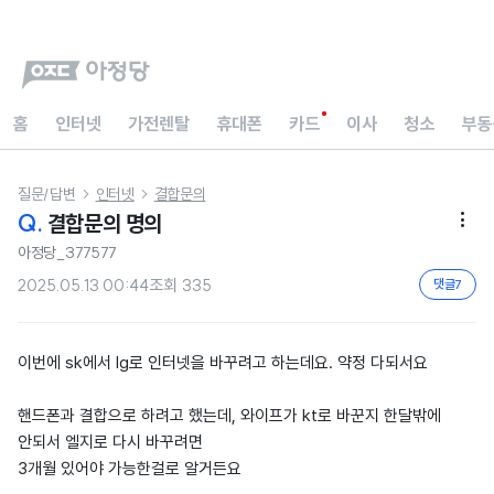
홈
인터넷
가전렌탈
휴대폰
카드
이사
청소
부동
질문/답변
인터넷
결합문의


Q.
결합문의 명의

아정당_377577
2025.05.13 00:44
조회
335
댓글
7
이번에 sk에서 lg로 인터넷을 바꾸려고 하는데요. 약정 다되서요
핸드폰과 결합으로 하려고 했는데, 와이프가 kt로 바꾼지 한달밖에
안되서 엘지로 다시 바꾸려면
3개월 있어야 가능한걸로 알거든요