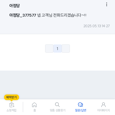

아정당
아정당_377577
넵 고객님 전화드리겠습니다~!!
2025.05.13 14:27
1
쇼핑적립
홈
맞춤 상품찾기
질문/답변
마이페이지