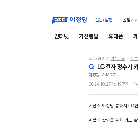
질문/답변
꿀팁게
인터넷
가전렌탈
휴대폰
카
질문/답변
가전렌탈
상품


Q.
LG전자 정수기 
아정당_343971
2024.10.27 16:19
조회
1,1
지난주 아정당 통해서 LG
렌탈비 할인을 위한 카드 발