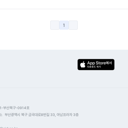
1
1-부산북구-0914호
소
부산광역시 북구 금곡대로8번길 33, 아남프라자 3층