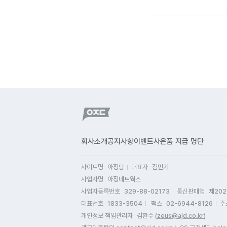
회사소개
공지사항
이벤트
사은품 지급 명단
사이트명
아정당
대표자
김민기
사업자명
아정네트웍스
사업자등록번호
329-88-02173
통신판매업
제202
대표번호
1833-3504
팩스
02-6944-8126
주
개인정보 책임관리자
김환수 (
zeus@ajd.co.kr
)