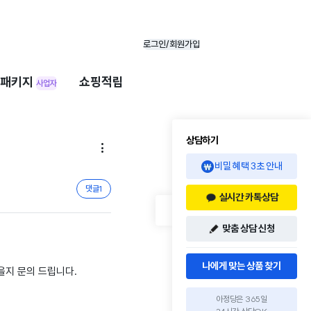
로그인/회원가입
패키지
쇼핑적립
사업자
상담하기

비밀 혜택 3초 안내
댓글
1
실시간 카톡상담
맞춤 상담 신청
나에게 맞는 상품 찾기
을지 문의 드립니다.
아정당은 365일