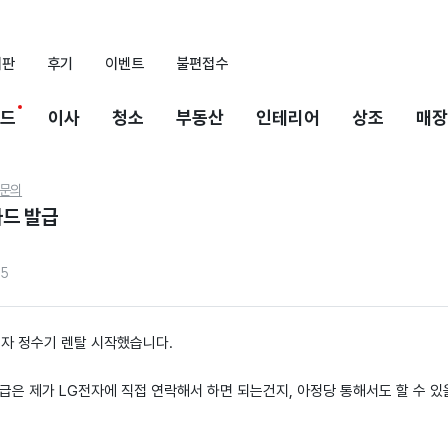
시판
후기
이벤트
불편접수
드
이사
청소
부동산
인테리어
상조
매장
문의
카드 발급
45
전자 정수기 렌탈 시작했습니다.
급은 제가 LG전자에 직접 연락해서 하면 되는건지, 아정당 통해서도 할 수 있