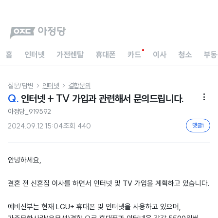
홈
인터넷
가전렌탈
휴대폰
카드
이사
청소
부동
질문/답변
인터넷
결합문의


Q.
인터넷 + TV 가입과 관련해서 문의드립니다.

아정당_919592
2024.09.12 15:04
조회
440
댓글
1
안녕하세요,
결혼 전 신혼집 이사를 하면서 인터넷 및 TV 가입을 계획하고 있습니다.
예비신부는 현재 LGU+ 휴대폰 및 인터넷을 사용하고 있으며,