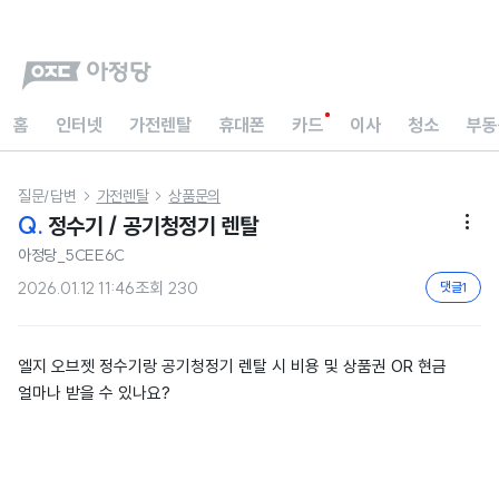
홈
인터넷
가전렌탈
휴대폰
카드
이사
청소
부동
질문/답변
가전렌탈
상품문의


Q.
정수기 / 공기청정기 렌탈

아정당_5CEE6C
2026.01.12 11:46
조회
230
댓글
1
엘지 오브젯 정수기랑 공기청정기 렌탈 시 비용 및 상품권 OR 현금
얼마나 받을 수 있나요?