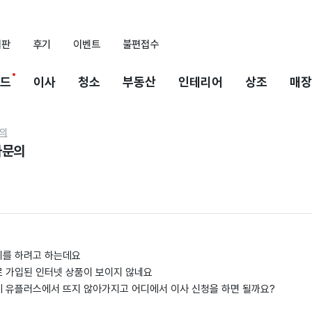
시판
후기
이벤트
불편접수
드
이사
청소
부동산
인테리어
상조
매장
의
사문의
8
치를 하려고 하는데요
 가입된 인터넷 상품이 보이지 않네요
 유플러스에서 뜨지 않아가지고 어디에서 이사 신청을 하면 될까요?