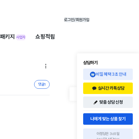
로그인/회원가입
패키지
쇼핑적립
사업자
상담하기

비밀 혜택 3초 안내
댓글
1
실시간 카톡상담
맞춤 상담 신청
나에게 맞는 상품 찾기
아정당은 365일