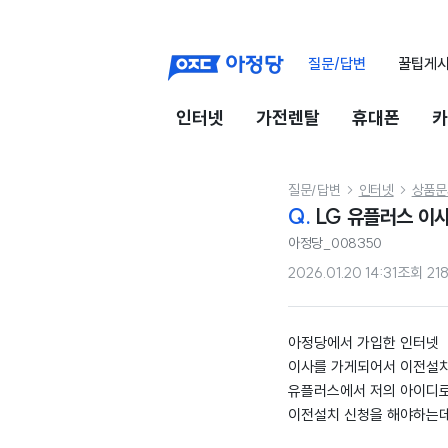
질문/답변
꿀팁게
인터넷
가전렌탈
휴대폰
카
질문/답변
인터넷
상품문


Q.
LG 유플러스 이
아정당_008350
2026.01.20 14:31
조회
21
아정당에서 가입한 인터넷
이사를 가게되어서 이전설
유플러스에서 저의 아이디로
이전설치 신청을 해야하는데