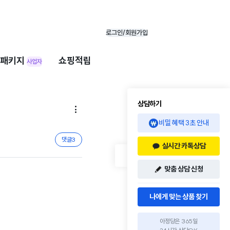
로그인/회원가입
패키지
쇼핑적립
사업자
상담하기

비밀 혜택 3초 안내
댓글
3
실시간 카톡상담
맞춤 상담 신청
나에게 맞는 상품 찾기
아정당은 365일