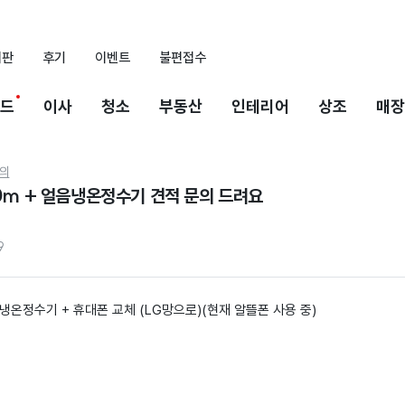
시판
후기
이벤트
불편접수
드
이사
청소
부동산
인테리어
상조
매장
의
0m + 얼음냉온정수기 견적 문의 드려요
9
음냉온정수기 + 휴대폰 교체 (LG망으로)(현재 알뜰폰 사용 중)