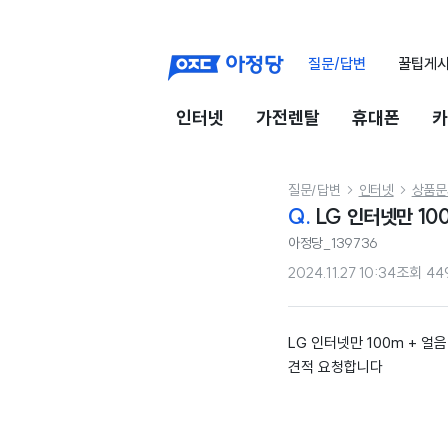
질문/답변
꿀팁게
인터넷
가전렌탈
휴대폰
카
질문/답변
인터넷
상품문


Q.
LG 인터넷만 10
아정당_139736
2024.11.27 10:34
조회
44
LG 인터넷만 100m + 얼
견적 요청합니다