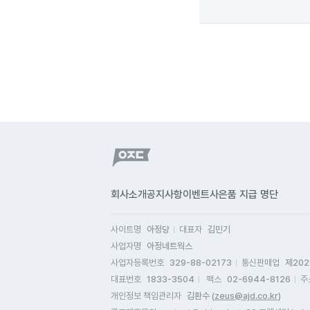
회사소개
공지사항
이벤트
사은품 지급 명단
사이트명
아정당
대표자
김민기
사업자명
아정네트웍스
사업자등록번호
329-88-02173
통신판매업
제202
대표번호
1833-3504
팩스
02-6944-8126
주
개인정보 책임관리자
김환수 (
zeus@ajd.co.kr
)