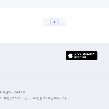
1
1-부산북구-0914호
소
부산광역시 북구 금곡대로8번길 33, 아남프라자 3층