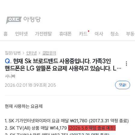
홈
인터넷
가전렌탈
휴대폰
카드
이사
청소
부동
질문/답변
인터넷
결합문의


Q.
현재 Sk 브로드밴드 사용중입니다. 가족3인

핸드폰은 LG 알뜰폰 요금제 사용하고 있습니다. LG
인터넷으로 변경하고자 합니다.
사니빠
2026.02.01 18:39
조회
205
댓글
1
현재 사용하는 요금제
1. SK 기가인터넷와이파이 요금 매달 ￦21,780 (2017.3.31 약정 종료)
(2026.5.8 약정 종료 예정)
2. SK TV(All) 상품 매달 ￦14,179