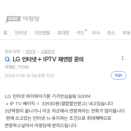
홈
인터넷
가전렌탈
휴대폰
카드
이사
청소
부동
질문/답변
인터넷
상품문의


Q.
LG 인터넷 + IPTV 재연장 문의

아정당_711140
2024.11.06 10:06
조회
533
댓글
9
LG 인터넷 와이파이기본 기가안심슬림 500M
IP TV 베이직 = 33930원(결합할인받고) 내고있습니다
+
3년약정이 끝나가니 이곳 저곳에서 연장하라는 전화가 많이옵니다.
현재 쓰고있는 인터넷 tv 유지하는 조건으로 최대혜택으로
연장하고싶어서 아정당에 문의드립니다.