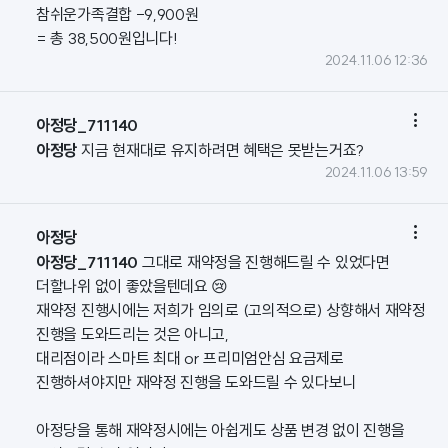
참쉬운가족결합 -9,900원
= 총 38,500원입니다!
2024.11.06 12:36

아정당_711140
아정당
지금 현재대로 유지하려면 혜택은 못받는거죠?
2024.11.06 13:59

아정당
아정당_711140
그대로 재약정을 진행해드릴 수 있었다면
더할나위 없이 좋았을텐데요 😢
재약정 진행시에는 저희가 임의로 (고의적으로) 상향해서 재약정
진행을 도와드리는 것은 아니고,
대리점이라 스마트 최대 or 프리미엄안심 요금제로
진행하셔야지만 재약정 진행을 도와드릴 수 있다보니
아정당을 통해 재약정시에는 아쉽게도 상품 변경 없이 진행을