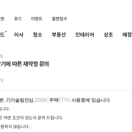
시판
후기
이벤트
불편접수
드
이사
청소
부동산
인테리어
상조
매장
의
만기에 따른 재약정 문의
28
_기가슬림안심_500M_주택FTTH 사용중에 있습니다.
입니다.
든 어떤 조건이 있는지 문의 드립니다.
사용하지 않습니다.