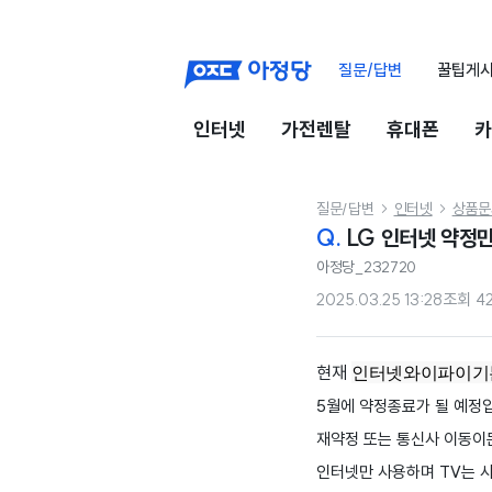
질문/답변
꿀팁게
인터넷
가전렌탈
휴대폰
카
질문/답변
인터넷
상품문


Q.
LG 인터넷 약정
아정당_232720
2025.03.25 13:28
조회
4
현재
인터넷
와이파이기본
5월에 약정종료가 될 예정
재약정 또는 통신사 이동이
인터넷만 사용하며 TV는 