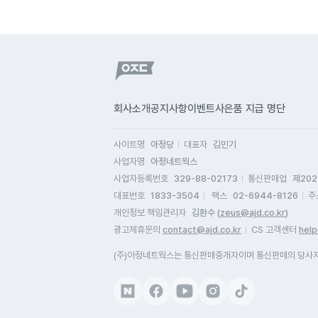
회사소개
공지사항
이벤트
사은품 지급 명단
사이트명
아정당
대표자
김민기
사업자명
아정네트웍스
사업자등록번호
329-88-02173
통신판매업
제202
대표번호
1833-3504
팩스
02-6944-8126
주
개인정보 책임관리자
김환수 (
zeus@ajd.co.kr
)
광고제휴문의
contact@ajd.co.kr
CS 고객센터
help
(주)아정네트웍스는 통신판매중개자이며 통신판매의 당사자가