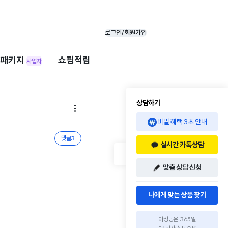
로그인/회원가입
패키지
쇼핑적립
사업자
상담하기

비밀 혜택 3초 안내
댓글
3
실시간 카톡상담
맞춤 상담 신청
나에게 맞는 상품 찾기
아정당은 365일