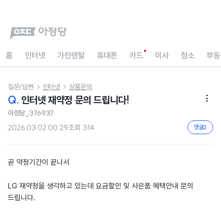
홈
인터넷
가전렌탈
휴대폰
카드
이사
청소
부동
질문/답변
인터넷
상품문의


Q.
인터넷 재약정 문의 드립니다!

아정당_376937
2026.03.02 00:29
조회
314
댓글
2
곧 약정기간이 끝나서
LG 재약정을 생각하고 있는데 요금할인 및 사은품 혜택안내 문의
드립니다.