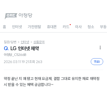
홈
인터넷
가전렌탈
휴대폰
카드
이사
청소
부동
질문/답변
인터넷
상품문의


Q.
LG 인터넷 재약

아정당_C5266B
2026.03.11 19:21
조회
263
댓글
2
약정 끝난 지 꽤 됐고 현재 요금제, 결합 그대로 유지한 채로 재약정
시 받을 수 있는 혜택 궁금합니다~