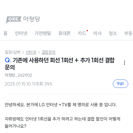
홈
인터넷
가전렌탈
휴대폰
카드
이사
청소
부동
질문/답변
인터넷
결합문의


Q.
기존에 사용하던 회선 1회선 + 추가 1회선 결합

문의
아정당_262902
2025.01.15 10:11
조회
395
댓글
7
안녕하세요. 본가에 LG 인터넷 +TV를 제 명의로 사용 중 입니다.
자취방에도 인터넷 1회선을 추가 하려고 하는데 결합 할인이 어떻게
들어가나요?