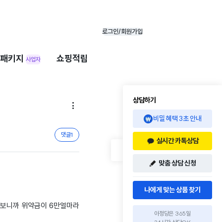
로그인/회원가입
패키지
쇼핑적립
사업자
상담하기

비밀 혜택 3초 안내
댓글
1
실시간 카톡상담
맞춤 상담 신청
나에게 맞는 상품 찾기
 보니까 위약금이 6만얼마라
아정당은 365일