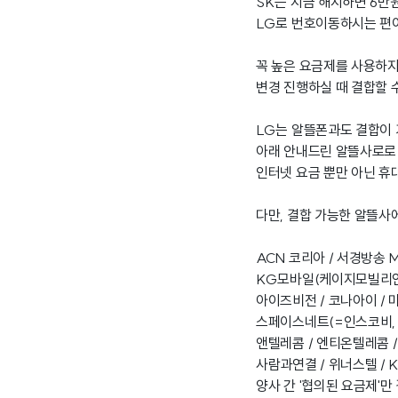
SK는 지금 해지하면 6만
LG로 번호이동하시는 편이
꼭 높은 요금제를 사용하지
변경 진행하실 때 결합할 
LG는 알뜰폰과도 결합이
아래 안내드린 알뜰사로로
인터넷 요금 뿐만 아닌 휴
다만, 결합 가능한 알뜰
ACN 코리아 / 서경방송 
KG모바일(케이지모빌리언스
아이즈비전 / 코나아이 / 
스페이스네트(=인스코비, 
앤텔레콤 / 엔티온텔레콤 /
사람과연결 / 위너스텔 /
양사 간 '협의된 요금제'만