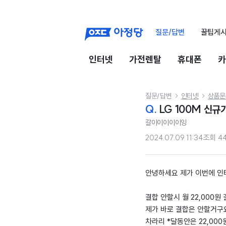
질문/답변
꿀팁게
인터넷
가전렌탈
휴대폰
카
질문/답변
인터넷
상품문


Q.
LG 100M 신규
갈이이이이이잉
2024.07.09 11:34
조회
4
안녕하세요 제가 이번에 인터
결합 안할시 월 22,000원
제가 바로 결합은 안할거구
차라리 *달동안은 22,00