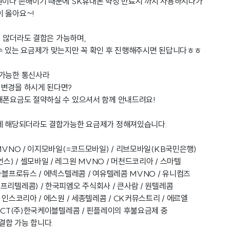
원이나 손해이기 때문에 SK휴대폰 약정 만료시 까지 사용하시다가
 옳아요~!
 않더라도 결합은 가능하며,
수 있는 요금제가 맞는지만 꼭 확인 후 진행해주시면 된답니다ㅎㅎ
 가능한 통신사라
 변경을 하시게 된다면?
대폰요금도 절약하실 수 있으셔서 함께 안내드려요!
사에 해당되더라도 결합가능한 요금제가 정해져있습니다.
MVNO / 이지모바일(=코드모바일) / 리브모바일(KB국민은행)
) / 셀모바일 / 레그원 MVNO / 머천드코리아 / 스마텔
마블프로듀스 / 에넥스텔레콤 / 여유텔레콤 MVNO / 유니컴즈
프리텔레콤) / 한국피엠오 주식회사 / 큰사람 / 원텔레콤
 인스코리아 / 에스원 / 세종텔레콤 / CK커뮤스트리 / 에르엘
 KCT(주)한국케이블텔레콤 / 핀플레이의 후불요금제 중
 결합 가능 합니다.