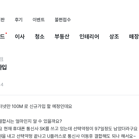
시판
후기
이벤트
불편접수
드
이사
청소
부동산
인테리어
상조
매장
의
가입
44
넷만 100M 로 신규가입 할 예정인데요
 결합시는 얼마인지 알 수 있을까요?
요 현재 휴대폰 통신사 SK를 쓰고 있는데 선택약정이 97일정도 남았더라구요
0원을 내고 선택약정 끝나고 U플러스로 통신사 이동후 결합해도 되나 해서요~