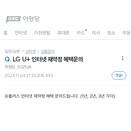
홈
인터넷
가전렌탈
휴대폰
카드
이사
청소
부동
질문/답변
인터넷
상품문의


Q.
LG U+ 인터넷 재약정 혜택문의

아정당_902528
2024.11.04 21:35
조회
493
댓글
1
유플러스 인터넷 재약정 해택 문의드립니다. (1년, 2년, 3년 각각)