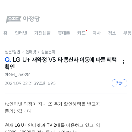
홈
인터넷
가전렌탈
휴대폰
카드
이사
청소
부동
질문/답변
인터넷
상품문의


Q.
LG U+ 재약정 VS 타 통신사 이동에 따른 혜택

확인
아정당_260251
2024.09.02 21:39
조회
695
댓글
3
tv,인터넷 약정이 지나 또 추가 할인혜택을 받고자
문의남깁니다
현재 LG U+ 인터넷과 TV 2대를 이용하고 있고, 약