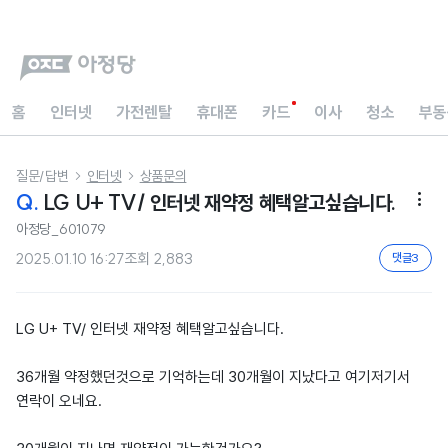
홈
인터넷
가전렌탈
휴대폰
카드
이사
청소
부동
질문/답변
인터넷
상품문의


Q.
LG U+ TV/ 인터넷 재약정 혜택알고싶습니다.

아정당_601079
2025.01.10 16:27
조회
2,883
댓글
3
LG U+ TV/ 인터넷 재약정 혜택알고싶습니다.
36개월 약정했던것으로 기억하는데 30개월이 지났다고 여기저기서
연락이 오네요.