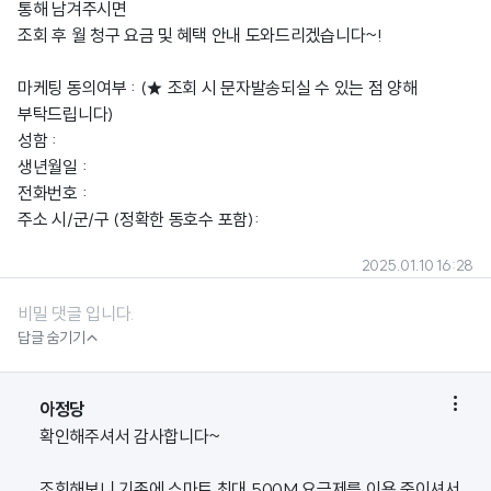
통해 남겨주시면
조회 후 월 청구 요금 및 혜택 안내 도와드리겠습니다~!
마케팅 동의여부 : (★ 조회 시 문자발송되실 수 있는 점 양해
부탁드립니다)
성함 :
생년월일 :
전화번호 :
주소 시/군/구 (정확한 동호수 포함):
2025.01.10 16:28
비밀 댓글 입니다.

답글 숨기기

아정당
확인해주셔서 감사합니다~
조회해보니 기존에 스마트 최대 500M 요금제를 이용 중이셔서