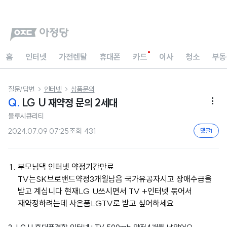
홈
인터넷
가전렌탈
휴대폰
카드
이사
청소
부동
질문/답변
인터넷
상품문의


Q.
LG U 재약정 문의 2세대

블루시큐리티
2024.07.09 07:25
조회
431
댓글
1
부모님댁 인터넷 약정기간만료
TV는SK브로밴드약정3개월남음 국가유공자시고 장애수급을
받고 계십니다 현재LG U쓰시면서 TV +인터넷 묶어서
재약정하려는데 사은품LGTV로 받고 싶어하세요