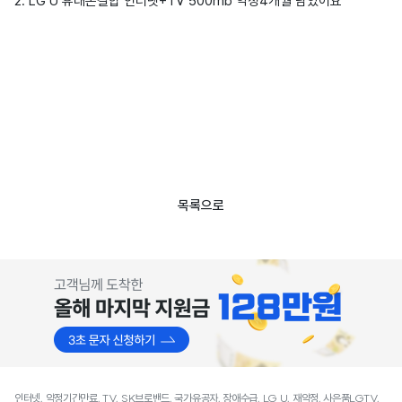
2. LG U 휴대폰결합 인터넷+TV 500mb 약정4개월 남았어요
목록으로
인터넷, 약정기간만료, TV, SK브로밴드, 국가유공자, 장애수급, LG U, 재약정, 사은품LGTV,